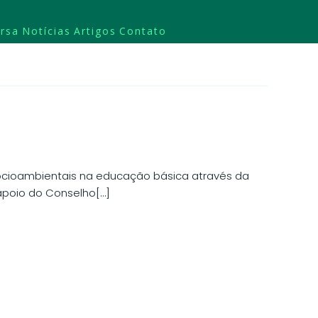
rsa
Notícias
Artigos
Contato
 socioambientais na educação básica através da
 apoio do Conselho[…]