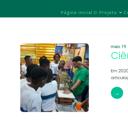
Página inicial
O Projeto
C
maio 19
Ciê
Em 2020
articul
→