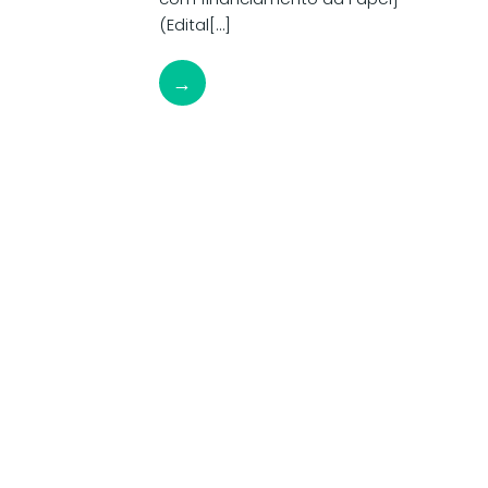
(Edital[…]
→