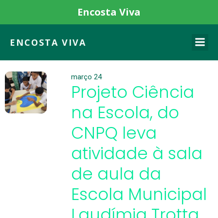
Encosta Viva
ENCOSTA VIVA
março 24
Projeto Ciência
na Escola, do
CNPQ leva
atividade à sala
de aula da
Escola Municipal
Laudímia Trotta