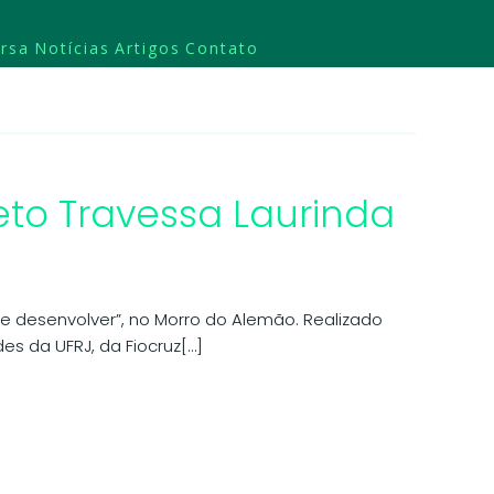
rsa
Notícias
Artigos
Contato
jeto Travessa Laurinda
 e desenvolver”, no Morro do Alemão. Realizado
es da UFRJ, da Fiocruz[…]