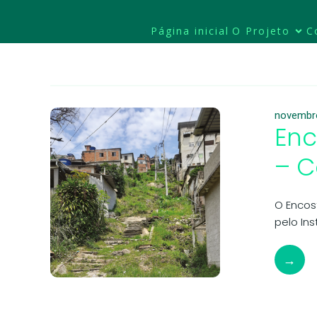
Página inicial
O Projeto
C
novembr
Enc
– C
O Encos
pelo In
→