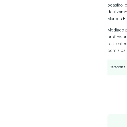
ocasião, 
deslizame
Marcos Ba
Mediado p
professor
resiliente
com a pale
Categories