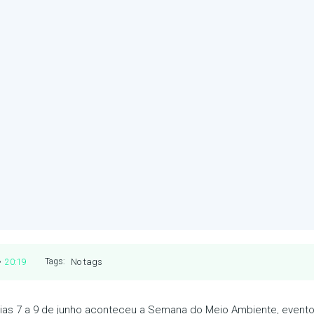
•
No tags
Tags:
20:19
dias 7 a 9 de junho aconteceu a Semana do Meio Ambiente, evento