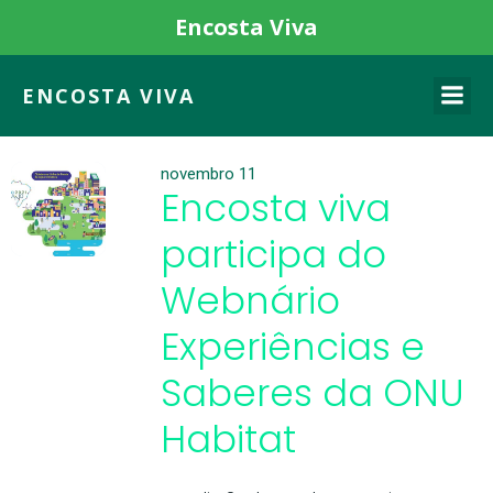
Encosta Viva
ENCOSTA VIVA
novembro 11
Encosta viva
participa do
Webnário
Experiências e
Saberes da ONU
Habitat