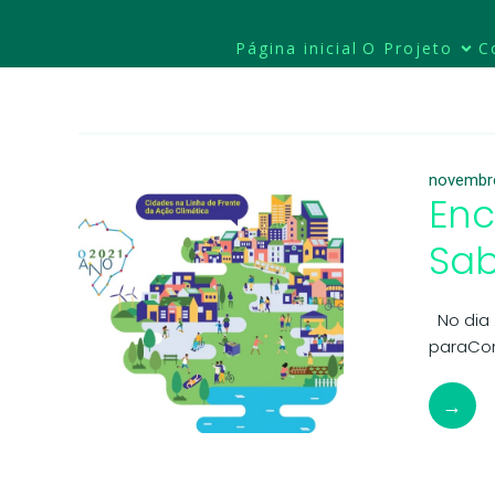
Página inicial
O Projeto
C
novembr
Enc
Sab
No dia 
paraCon
→